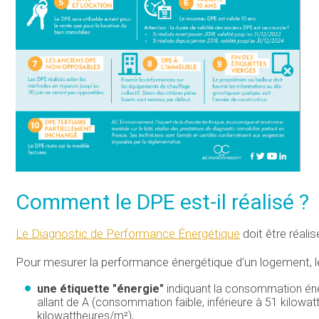
Comment le DPE est-il réalisé ?
Le Diagnostic de Performance Énergétique
doit être réalis
Pour mesurer la performance énergétique d'un logement, le t
une étiquette "énergie"
indiquant la consommation éne
allant de A (consommation faible, inférieure à 51 kilow
kilowattheures/m²),