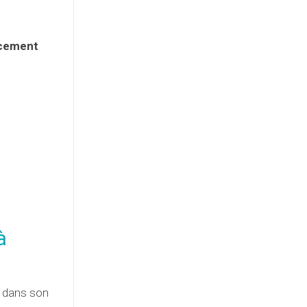
oucement
à
s dans son