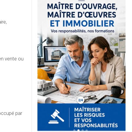
ire,
 en vente ou
occupé par