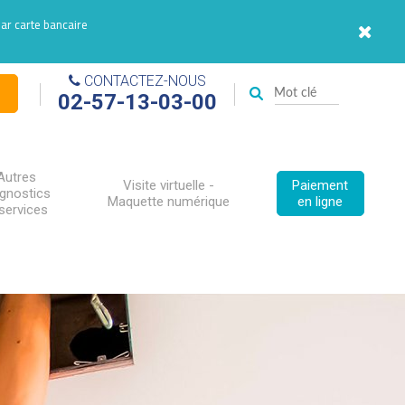
par carte bancaire
CONTACTEZ-NOUS
02-57-13-03-00
Autres
Visite virtuelle -
Paiement
agnostics
Maquette numérique
en ligne
services