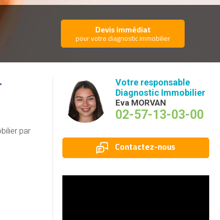
Devis immédiat
pour votre diagnostic immobilier
r
Votre responsable
Diagnostic Immobilier
Eva MORVAN
02-57-13-03-00
ilier par
Contactez-nous