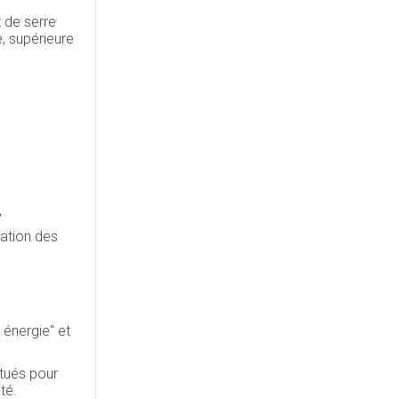
 de serre
e, supérieure
,
ation des
 énergie" et
ctués pour
té.