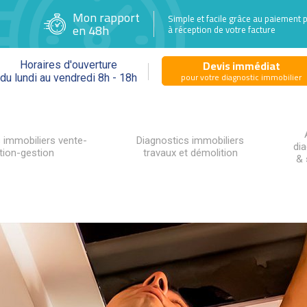
Mon rapport
Simple et facile grâce au paiement 
en 48h
à réception de votre facture
Devis immédiat
Horaires d'ouverture
pour votre diagnostic immobilier
du lundi au vendredi 8h - 18h
 immobiliers vente-
Diagnostics immobiliers
di
tion-gestion
travaux et démolition
& 